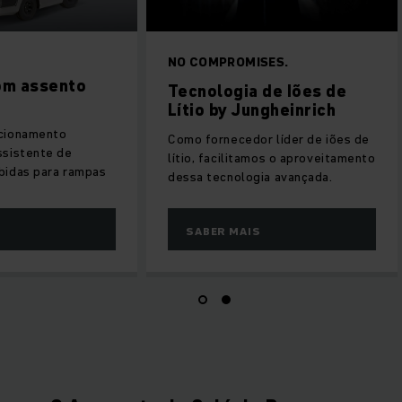
EZS 7280
NO COMPROMISES.
Reboque com assento
Tecnologia de 
28,0 t
Lítio by Junghe
Travão de estacionamento
Como fornecedor líd
automático e assistente de
lítio, facilitamos o
arranque em subidas para rampas
dessa tecnologia av
SABER MAIS
SABER MAIS