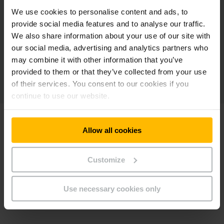
We use cookies to personalise content and ads, to
provide social media features and to analyse our traffic.
We also share information about your use of our site with
our social media, advertising and analytics partners who
may combine it with other information that you’ve
provided to them or that they’ve collected from your use
of their services. You consent to our cookies if you
continue to use our website.
SVEN FRANK
Allow all cookies
CHEFE DO SERVIÇO DE FROTA DE VEÍCULOS
TERRESTRES
Customize
«Graças à tecnologia de iões de lítio
podemos carregar os reboques
durante as pausas, como se fossem
Use necessary cookies only
telemóveis.»