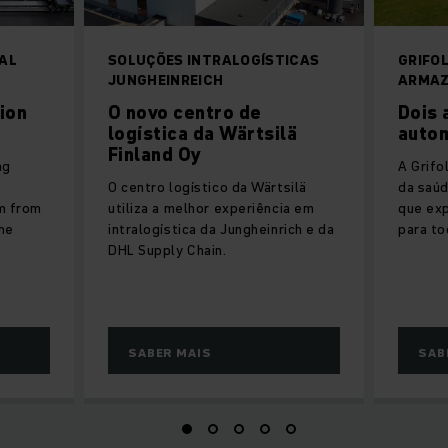
AL
SOLUÇÕES INTRALOGÍSTICAS
GRIFO
JUNGHEINREICH
ARMAZ
ion
O novo centro de
Dois
logística da Wärtsilä
autom
Finland Oy
ng
A Grifo
O centro logístico da Wärtsilä
da saú
m from
utiliza a melhor experiência em
que ex
he
intralogística da Jungheinrich e da
para to
DHL Supply Chain.
SABER MAIS
SAB