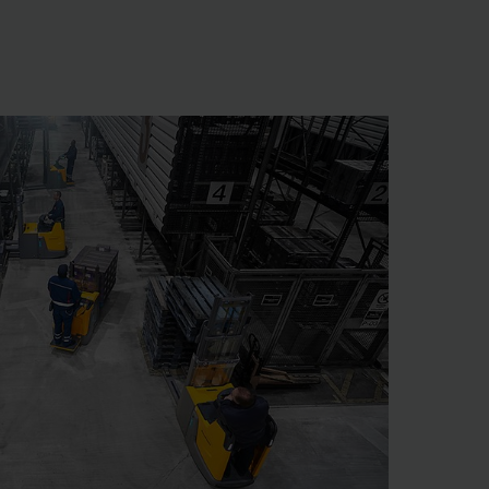
parte importante da
 quer que efetue o
 para o armazém ou
arceiro tecnológico
das? Prefere o
orta-paletes manual?
des: a nossa gama de
 porta-paletes,
relados de comboio
permite uma solução