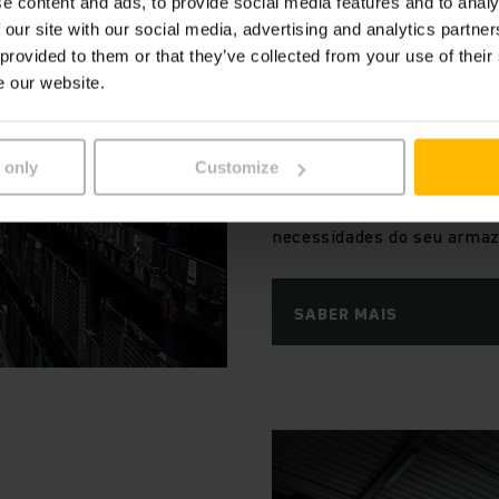
e content and ads, to provide social media features and to analy
INCONTORNÁVEIS NO APRO
 our site with our social media, advertising and analytics partn
Empilhadores 
 provided to them or that they’ve collected from your use of their
e our website.
Independentemente do fact
artigos soltos para encom
 only
Customize
com os nossos empilhadores
nossos empilhadores para 
necessidades do seu arma
SABER MAIS