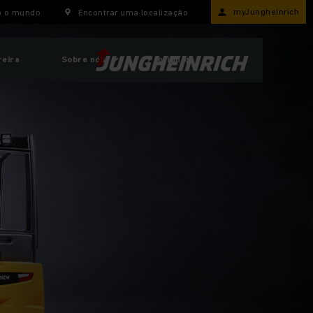
myJungheinrich
o o mundo
Encontrar uma localização
reira
Sobre nós
ProfiShop