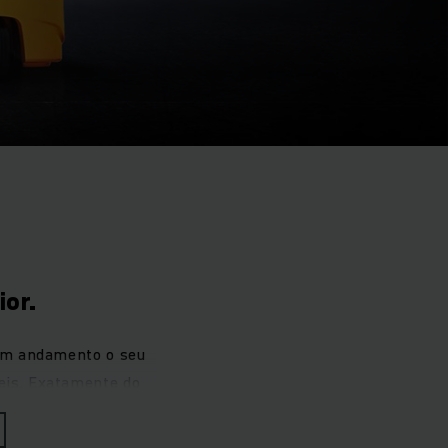
ior.
em andamento o seu
veis. Exatamente do