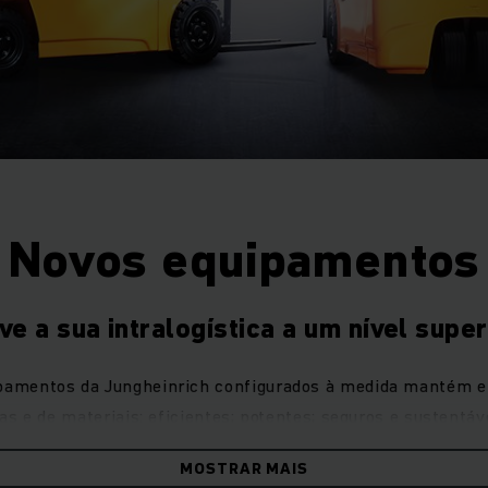
Novos equipamentos
ve a sua intralogística a um nível super
pamentos da Jungheinrich configurados à medida mantém 
as e de materiais: eficientes; potentes; seguros e sustentá
modo que necessita.
MOSTRAR MAIS