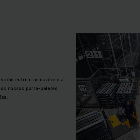
imentação de carga de elevada qualidade constituem uma 
o para uma intralogística com os olhos no futuro. Para onde
ntal de mercadorias no interior das suas instalações – seja
dução – estamos ao seu lado, na qualidade de fabricante e p
recisa de elevar, empilhar, movimentar ou preparar encomen
o, a diesel ou a gás? Ou será que o indicado para si é um p
vamos encontrar a tecnologia adequada às suas necessida
ta e constantemente atualizada. Inclui todos os géneros de
er pickers, empilhadores de mastro retráctil, reboques, at
e vinho entre o armazém e a
es. A ampla escolha entre tipos de acionamento e de motor 
– os nossos porta-paletes
perfeita para as suas tarefas intralogísticas.
ões.