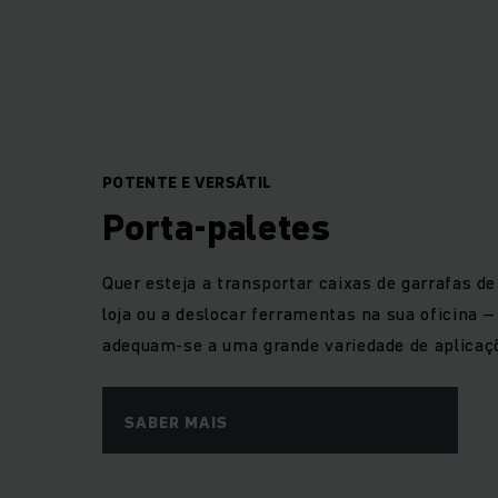
Equipamento de mov
fórmula do sucess
transporte horizo
para a área de pro
experiente. P
POTENTE E VERSÁTIL
acionamento elétric
Porta-paletes
Juntamente consigo 
produtos é vas
empilhadores, ord
Quer esteja a transportar caixas de garrafas d
logístico e shuttl
loja ou a deslocar ferramentas na sua oficina 
adequam-se a uma grande variedade de aplicaç
SABER MAIS