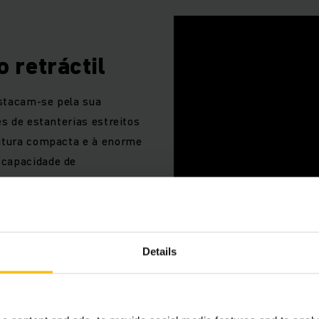
 retráctil
stacam-se pela sua
es de estanterias estreitos
rutura compacta e à enorme
 capacidade de
Details