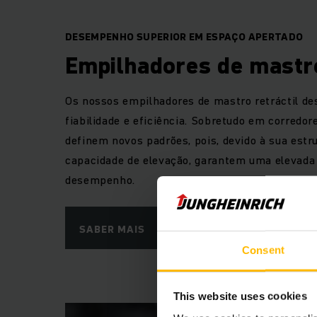
DESEMPENHO SUPERIOR EM ESPAÇO APERTADO
Empilhadores de mastro
Os nossos empilhadores de mastro retráctil de
fiabilidade e eficiência. Sobretudo em corredor
definem novos padrões, pois, devido à sua est
capacidade de elevação, garantem uma elevada
desempenho.
SABER MAIS
Consent
This website uses cookies