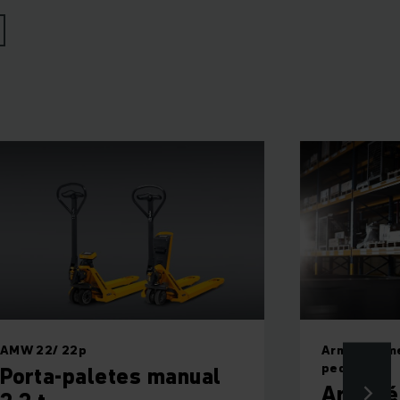
AMW 22/ 22p
Armazename
pequenas
Porta-paletes manual
Armazé