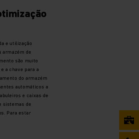
otimização
 e utilização
ou armazém de
amento são muito
 e a chave para a
neamento do armazém
nentes automáticos a
abuleiros e caixas de
e sistemas de
s. Para estar