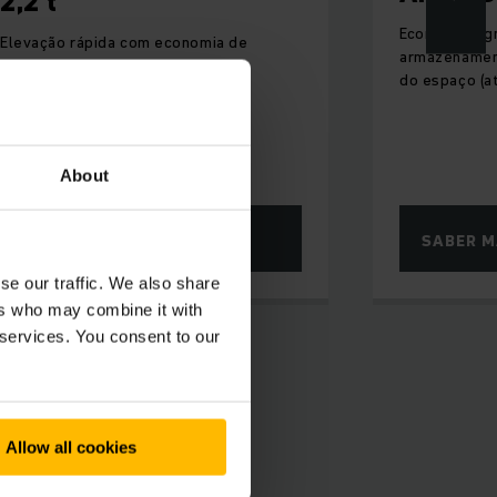
2,2 t
Economia sign
Elevação rápida com economia de
armazenament
potência e de tempo até 120 kg.
do espaço (a
About
SABER MAIS
SABER M
se our traffic. We also share
ers who may combine it with
 services. You consent to our
Allow all cookies