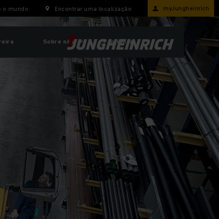
myJungheinrich
o o mundo
Encontrar uma localização
reira
Sobre nós
ProfiShop