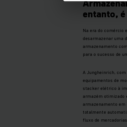
Armazenam
entanto, 
Na era do comércio e
desarmazenar uma di
armazenamento com o
para o sucesso de 
A Jungheinrich, com
equipamentos de mov
stacker elétrico à i
armazém otimizado em
armazenamento em co
totalmente automati
fluxo de mercadoria