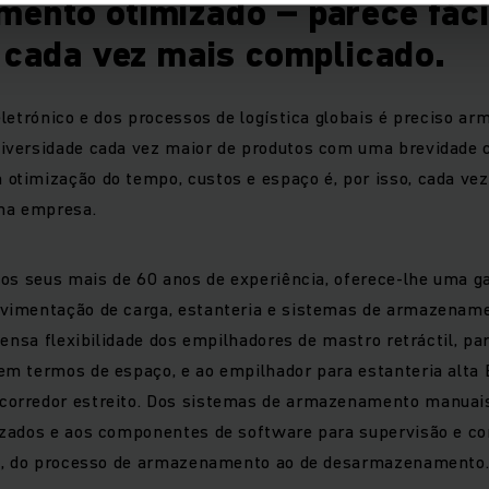
ento otimizado – parece fácil
é cada vez mais complicado.
letrónico e dos processos de logística globais é preciso ar
versidade cada vez maior de produtos com uma brevidade 
timização do tempo, custos e espaço é, por isso, cada ve
uma empresa.
 os seus mais de 60 anos de experiência, oferece-lhe uma 
imentação de carga, estanteria e sistemas de armazename
mensa flexibilidade dos empilhadores de mastro retráctil, p
 termos de espaço, e ao empilhador para estanteria alta E
rredor estreito. Dos sistemas de armazenamento manuais 
zados e aos componentes de software para supervisão e co
s, do processo de armazenamento ao de desarmazenamento