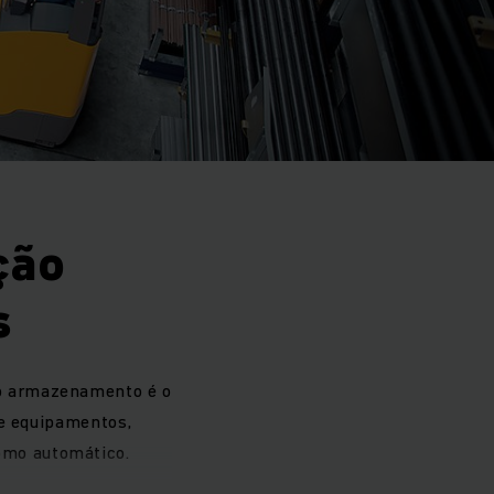
ção
s
: o armazenamento é o
de equipamentos,
omo automático.