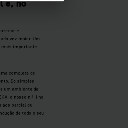
 e, no
mazenar e
cada vez maior. Um
z mais importante
gama completa de
nto. Do simples
ara um ambiente de
KX, o nosso n.º 1 no
aos parcial ou
ndução de todo o seu
.