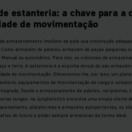
e estanteria: a chave para a 
dade de movimentação
de armazenamento impõem-se pela sua construção adequada
o. Como armazém de paletes, armazém de peças pequenas 
s. Manual ou automático. Para nós, os sistemas de armazen
ço e ferro. A estanteria é a espinha dorsal do seu armazém
idade de movimentação. Oferecemos-lhe, por isso, um pla
anteria, equipamentos de movimentação de carga e compo
ntegrada. Desde o armazenamento de paletes, recipientes, t
dorias longas, na Jungheinrich encontra uma ampla oferta d
mazenamento, plataformas e armazéns autoportantes, os silo
afios do futuro e poder sempre armazenar da forma ideal.