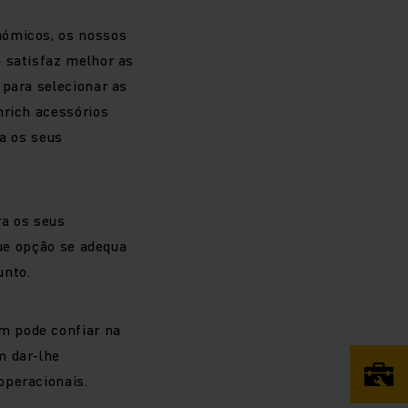
nómicos, os nossos
 satisfaz melhor as
 para selecionar as
nrich acessórios
ra os seus
a os seus
ue opção se adequa
nto.
m pode confiar na
 dar-lhe
operacionais.