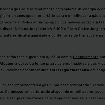
hador a gás de alto rendimento com valores de energia eco
gheinrich conseguem orientá-lo para o empilhador a gás que
eracionais. Pode confiar no apoio dos nossos especialistas
ão disponíveis na Jungheinrich SHOP e Parts Online Junghei
mo paletes de alta qualidade e contentores de transporte pa
tas terão todo o gosto em ajudá-lo com o
financiamento
par
Aluguer a curto ou longo prazo
de empilhadores a gás – q
sa? Podemos encontrar uma
estratégia financeira
em conju
 utilizar empilhadores a gás numa base temporária? També
sso. Os nossos
consultores de aluguer de empilhadores
podem
 que são personalizados para responder aos seus desafios 