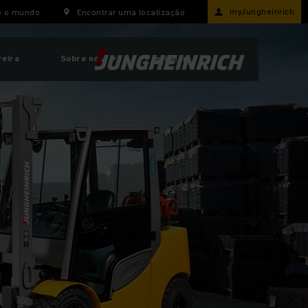
myJungheinrich
o o mundo
Encontrar uma localização
reira
Sobre nós
ProfiShop