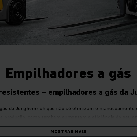
Empilhadores a gás
resistentes – empilhadores a gás da J
gás da Jungheinrich que não só otimizam o manuseamento 
de produção, como também aumentam a eficiência do seu 
a que varia entre 1600 kg e 5000 kg, estas soluções com
MOSTRAR MAIS
es cargas,
mesmo sob as condições de funcionamento ma