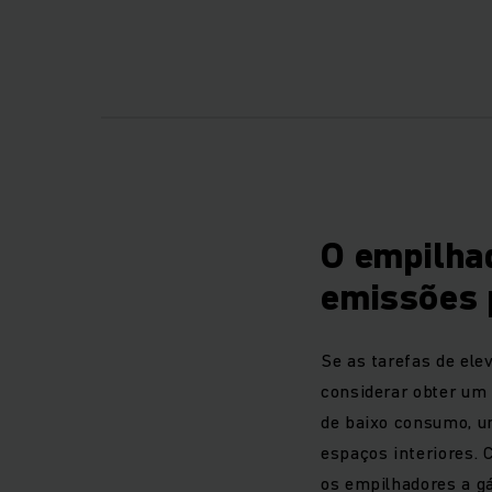
possibilita a utili
Os nossos empil
utilização no exter
mais extremas, tais
utilizações para es
O empilhad
setor das bebidas
emissões p
Nos empilhad
manuseament
Se as tarefas de ele
considerar obter um
O empilhad
de baixo consumo, u
espaços interiores.
O sucesso dos emp
os empilhadores a g