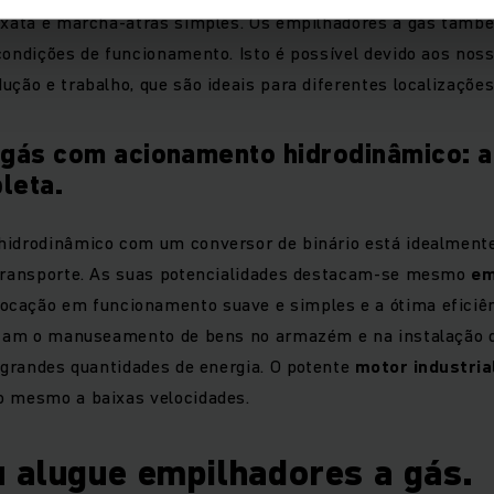
 exata e marcha-atrás simples. Os empilhadores a gás tam
condições de funcionamento. Isto é possível devido aos no
ução e trabalho, que são ideais para diferentes localizações 
 gás com acionamento hidrodinâmico: a
leta.
hidrodinâmico com um conversor de binário está idealment
 transporte. As suas potencialidades destacam-se mesmo
em
ocação em funcionamento suave e simples e a ótima eficiê
litam o manuseamento de bens no armazém e na instalação 
e grandes quantidades de energia. O potente
motor industria
o mesmo a baixas velocidades.
 alugue empilhadores a gás.