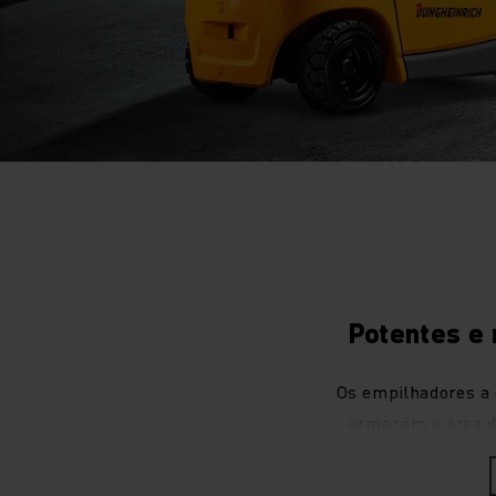
Potentes e 
Os empilhadores a 
armazém e área 
capacidade de carg
movimentar grand