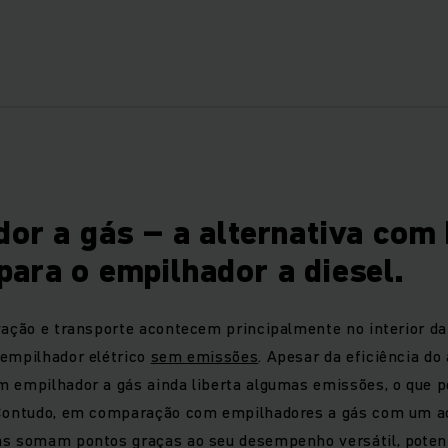
zação de empilhadores a gás no interior – ao contrário de em
que exigem condições de segurança específicas.
hadores a gás são uma solução ideal e estão especialment
ior. Estes empilhadores a gás resistentes são eficientes me
 como vento, tempo chuvoso, poeira, sujidade ou em superfí
tes versáteis empilhadores a gás incluem o setor dos materi
or a gás – a alternativa com
, centros de jardinagem, setor agrícola, setor da madeira e a
ara o empilhador a diesel.
ores a gás é necessário substituir regularmente a garrafa de
o para substituir a garrafa de gás minimiza o período de i
vação e transporte acontecem principalmente no interior d
 empilhador elétrico
sem emissões
. Apesar da eficiência d
or a gás – o motor de combustão faz a
m empilhador a gás ainda liberta algumas emissões, o que 
 Contudo, em comparação com empilhadores a gás com um ac
ilhadores a gás da Jungheinrich é o resultado direto do se
ás somam pontos graças ao seu desempenho versátil, poten