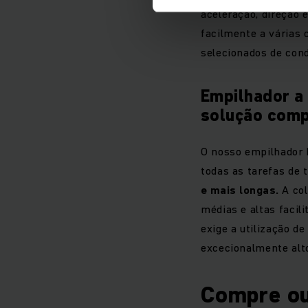
aceleração, direção
facilmente a várias 
selecionados de cond
Empilhador a
solução comp
O nosso empilhador 
todas as tarefas de
e mais longas.
A col
médias e altas faci
exige a utilização d
excecionalmente alt
Compre ou