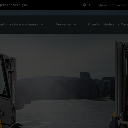
pilhadores a gás
A Jungheinrich em tod
Automação e sistemas
Serviços
Oportunidades de Car