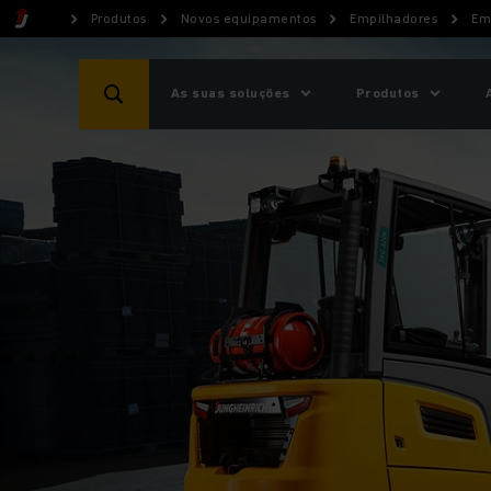
Produtos
Novos equipamentos
Empilhadores
Em
As suas soluções
Produtos