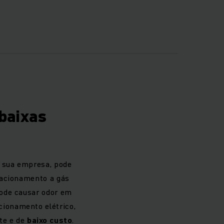
pilhadores a diesel,
e equipados para
smo sob as condições
cies irregulares. As
ais de construção, o
 baixas
terros sanitários.
 gás. O fácil
mobilização.
a sua empresa, pode
o acionamento a gás
 diferença.
pode causar odor em
ionamento elétrico,
u potente motor de
te e de
baixo custo
.