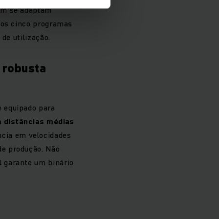
bém se adaptam
ssos cinco programas
de utilização.
 robusta
e equipado para
 distâncias médias
ncia em velocidades
de produção. Não
l
garante um binário