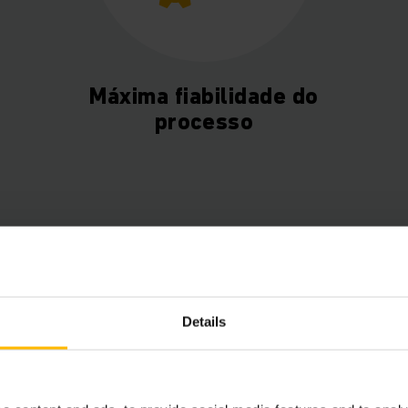
Máxima fiabilidade do
processo
Details
 relance
Gestão integral do ar