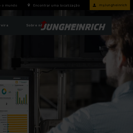
myJungheinrich
o o mundo
Encontrar uma localização
reira
Sobre nós
ProfiShop