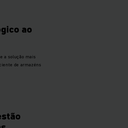
ógico ao
e a solução mais
iciente de armazéns
estão
ns