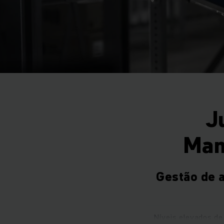
J
Man
Gestão de a
Níveis elevados d