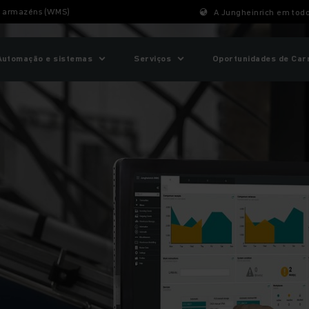
e armazéns (WMS)
A Jungheinrich em tod
Automação e sistemas
Serviços
Oportunidades de Car