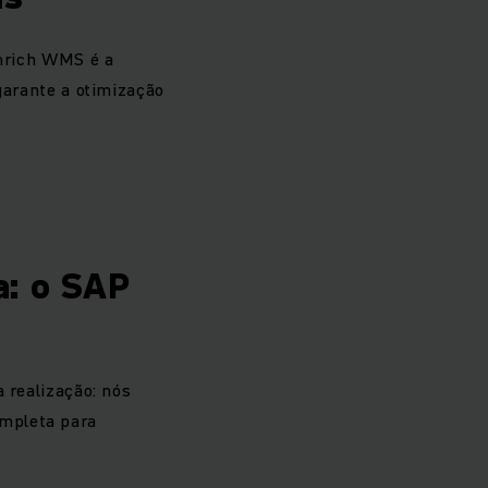
inrich WMS é a
garante a otimização
a: o SAP
 realização: nós
mpleta para