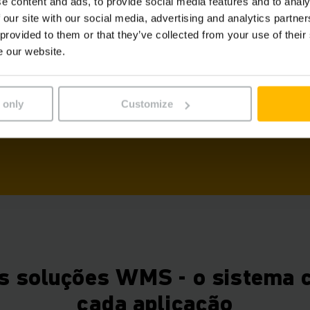
e content and ads, to provide social media features and to analy
Soluções inteligentes e
 our site with our social media, advertising and analytics partn
grande variedade de fun
 provided to them or that they’ve collected from your use of their
e our website.
Operação intuitiva graç
Integração sem proble
Compatibilidade futura
 only
Customize
Desenvolvimento inter
suporte interno 24 hor
s soluções WMS - o sistema c
cada aplicação