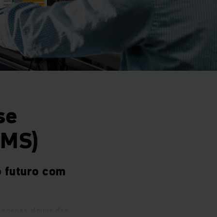
se
WMS)
o futuro com
 apenas alguns dos