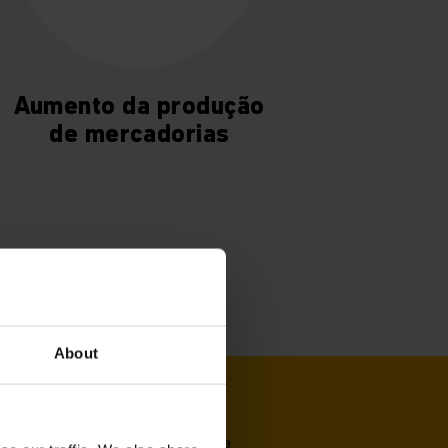
Aumento da produção
de mercadorias
About
mazém para a máxima eficiência