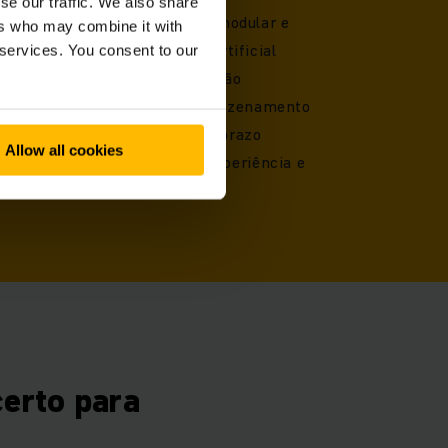
se our traffic. We also share
 flexíveis graças à estrutura modular e
ers who may combine it with
ções, incluindo inteligência artificial
 services. You consent to our
as à interface de fácil utilização
mas na sua tecnologia de armazenamento
 total para segurança a longo prazo
Allow all cookies
no com mais de 30 anos de experiência e
as por dia, 7 dias por semana
erto para