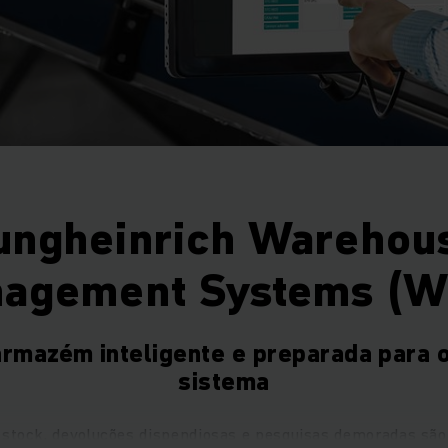
ungheinrich Warehou
agement Systems (
rmazém inteligente e preparada para 
sistema
e stock, devoluções dispendiosas e pesquisas demoradas são