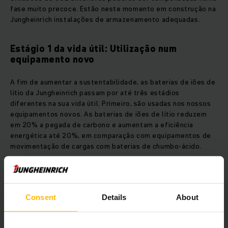
fase muito precoce. Estão neste momento em construção na
Jungheinrich instalações de armazenamento adequadas.
Estágio 1 da vida útil: Utilização num
equipamento novo
A fim de aumentar a sustentabilidade, as baterias de iões de
lítio da Jungheinrich passam por até três estádios
diferentes na sua vida útil. Primeiro, são usadas nos nossos
equipamentos novos. As baterias de iões de lítio reduzem
em 20% a pegada de carbono e aumentam a eficiência
energética até 20%, em comparação com equipamentos de
movimentação de cargas com baterias de chumbo-ácido.
Estágio 2 da vida útil: Utilização num
equipamento usado
Consent
Details
About
Depois de ser utilizada num equipamento novo, a vida útil de
uma bateria de iões de lítio está longe de chegar ao fim. Uma