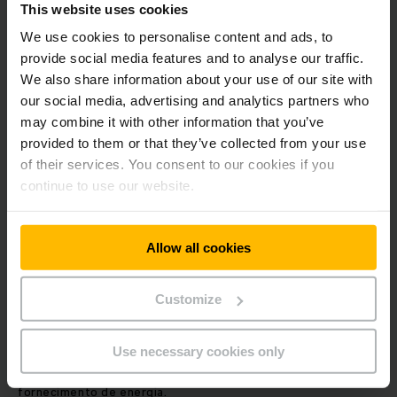
vez retirada a bateria, procedemos à sua recuperação
This website uses cookies
profissional. Futuramente, tencionamos utilizar ferramentas
We use cookies to personalise content and ads, to
de análise para avaliar e selecionar as células usadas com
recurso a inteligência artificial. As baterias de iões de lítio
provide social media features and to analyse our traffic.
podem, assim, ser novamente utilizadas em equipamentos
We also share information about your use of our site with
usados (2.º estágio da vida útil) e depois para
our social media, advertising and analytics partners who
armazenamento estacionário (3.º estágio da vida útil).
may combine it with other information that you’ve
provided to them or that they’ve collected from your use
Estágio 3 da vida útil: Utilização para
of their services. You consent to our cookies if you
armazenamento estacionário
continue to use our website.
O 3.ª estágio da vida útil tem lugar fora do equipamento de
movimentação de cargas: Se a capacidade da bateria for
Allow all cookies
inferior a 70 a 80%, deixa de fazer sentido utilizá-la num
equipamento de movimentação de cargas. A bateria pode,
porém, ser utilizada como unidade de armazenamento
Customize
estacionário durante mais alguns anos. Nos próximos anos,
com o aumento da utilização de energias renováveis, o
Use necessary cookies only
armazenamento estacionário irá desempenhar um papel cada
vez mais importante, para compensar as flutuações no
fornecimento de energia.