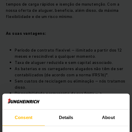
tempos de carga rápidos e isenção de manutenção. Com a
nossa oferta de aluguer, beneficia, além disso, da máxima
flexibilidade e de um risco mínimo.
As suas vantagens:
Período de contrato flexível – ilimitado a partir dos 12
meses e rescindível a qualquer momento.
Taxa de aluguer reduzida e sem capital associado.
As baterias e os carregadores alugados não têm de ser
contabilizados (de acordo com a norma IFRS16)*.
Sem custos de reciclagem ou eliminação – nós tratamos
disso.
Disponibilidade permanente da sua frota – a
Jungheinrich assume o risco de falha.
O seu pacote global completo durante toda a vida útil.
Consent
Details
About
*Requer confirmação pelo auditor do cliente.