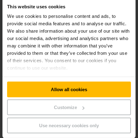
This website uses cookies
Solicite já a sua proposta
individual. Contacte-nos.
We use cookies to personalise content and ads, to
provide social media features and to analyse our traffic.
We also share information about your use of our site with
our social media, advertising and analytics partners who
may combine it with other information that you’ve
provided to them or that they’ve collected from your use
of their services. You consent to our cookies if you
continue to use our website.
Allow all cookies
Customize
Use necessary cookies only
Contacte
o
Serviço Pós-Venda
Telefone