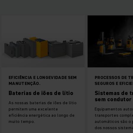
PROCESSOS DE TRANSPORTE
ESSENCIAL NO 
SEGUROS E EFICIENTES
MERCADORIAS
Sistemas de transporte
Porta-palete
sem condutor
Encontre na Jungh
Equipamentos automáticos e
paletes elétrico 
transportes completamente
armazém. Seja qua
automáticos são o ponto central
necessidade, nó
dos nossos sistemas de
equipamento ade