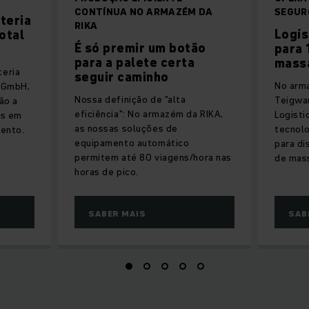
CONTÍNUA NO ARMAZÉM DA
SEGUR
teria
RIKA
Logís
otal
É só premir um botão
para 
para a palete certa
mass
teria
seguir caminho
No arm
 GmbH,
Nossa definição de "alta
Teigwa
ão a
eficiência": No armazém da RIKA,
Logist
os em
as nossas soluções de
tecnolo
mento.
equipamento automático
para di
permitem até 80 viagens/hora nas
de mas
horas de pico.
SABER MAIS
SAB