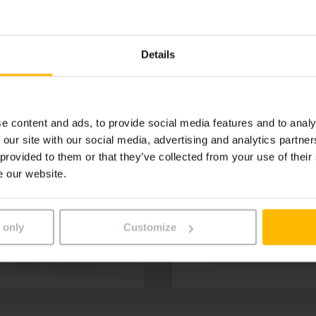
eleração são outros pontos fortes destes order pickers. Ass
o à acessibilidade acessível de todos os elementos de coman
Details
e content and ads, to provide social media features and to analy
 our site with our social media, advertising and analytics partn
 provided to them or that they’ve collected from your use of their
e our website.
 only
Customize