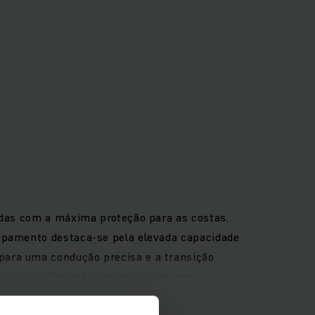
endas com a máxima proteção para as costas.
uipamento destaca-se pela elevada capacidade
para uma condução precisa e a transição
egurança. Um catálogo de opções com vários
leração dinâmica, deslocações seguras em