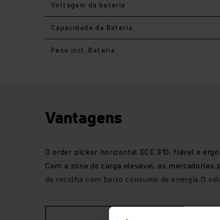
Voltagem da bateria
Capacidade da Bateria
Peso incl. Bateria
Vantagens
O order picker horizontal ECE 310, fiável e er
Com a zona de carga elevável, as mercadorias 
de recolha com baixo consumo de energia.O vo
perfeita entre diferentes modos de condução g
pacotes de equipamento oferece a máxima flexi
MOSTRAR MAIS