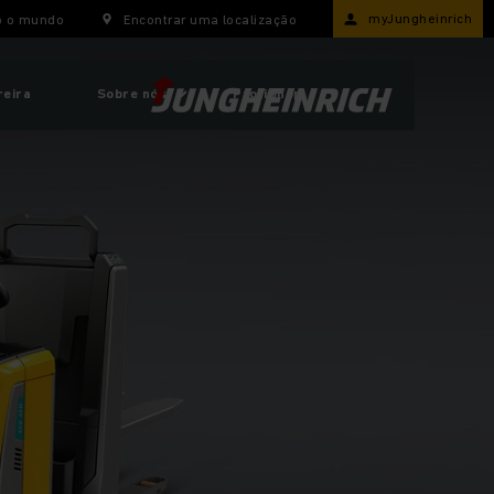
myJungheinrich
o o mundo
Encontrar uma localização
reira
Sobre nós
ProfiShop