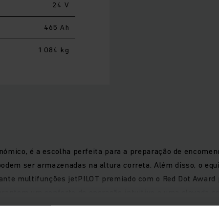
24 V
465 Ah
1 084 kg
gonómico, é a escolha perfeita para a preparação de encom
podem ser armazenadas na altura correta. Além disso, o eq
lante multifunções jetPILOT premiado com o Red Dot Award 
arantem um conforto de operação intuitivo e uma elevada s
bilidade para um trabalho diário eficiente no armazém.Ace