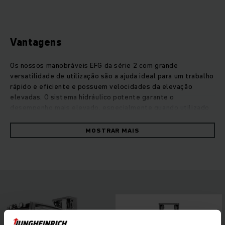
Vantagens
Os nossos manobráveis EFG da série 2 com grande
versatilidade de utilização são a ajuda ideal para um trabalho
rápido e eficiente e possuem velocidades da elevação
elevadas. O sistema hidráulico potente garante o
desempenho mais elevado, especialmente quando utilizado
com acessórios. A tecnologia de corrente trifásica avançada
e o conceito tecnológico PureEnergy asseguram o máximo
MOSTRAR MAIS
grau de eficiência em qualquer altura. Assim alcança a
máxima capacidade de despacho com consumo mínimo.
Graças à ergonomia aperfeiçoada, operação intuitiva e à
melhor visibilidade geral através do mastro de elevação
compacto, é possível maximizar o desempenho do seu EFG
em cada utilização. O equipamento está também em
vantagem em termos de eficiência energética: com as
baterias de iões de lítio, tira sempre partido da potência
total do seu empilhador de três rodas, devido ao