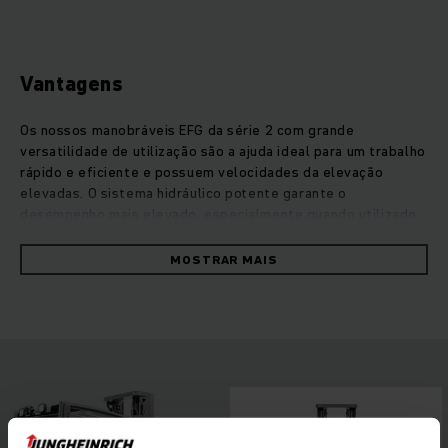
Vantagens
Os nossos manobráveis EFG da série 2 com grande
versatilidade de utilização são a ajuda ideal para um trabalho
rápido e eficiente e possuem velocidades da elevação
elevadas. O sistema hidráulico potente garante o
desempenho mais elevado, especialmente quando utilizado
com acessórios. A tecnologia de corrente trifásica avançada
e o conceito tecnológico PureEnergy asseguram o máximo
MOSTRAR MAIS
grau de eficiência em qualquer altura. Assim alcança a
máxima capacidade de despacho com consumo mínimo.
Graças à ergonomia aperfeiçoada, operação intuitiva e à
melhor visibilidade geral através do mastro de elevação
compacto, é possível maximizar o desempenho do seu EFG
em cada utilização. O equipamento está também em
vantagem em termos de eficiência energética: com as
baterias de iões de lítio, tira sempre partido da potência
total do seu empilhador de três rodas, devido ao