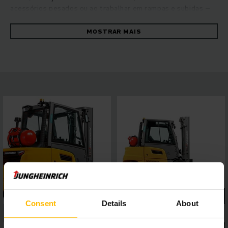
acessórios pesados ou ao trabalhar em rampas e subidas –
aqui, uma força notável depara-se com a máxima
estabilidade. Os equipamentos robustos convencem pela
MOSTRAR MAIS
manobrabilidade rápida e fiável com a máxima eficiência
energética. Isto é garantido pelo conceito de acionamento
hidrostático e a elevada capacidade de marcha e potência de
elevação com excelentes características de marcha.
Beneficie de uma capacidade de despacho constantemente
elevada, facilidade de manutenção e conforto de condução
de primeira classe. Um visor de 4 polegadas com cinco
programas de marcha selecionáveis e sistemas de
assistência facilmente conectáveis por interface permitem a
adaptação flexível a inúmeros requisitos de utilização,
enquanto o tejadilho panorâmico assegura a melhor
visibilidade geral. Assim, é garantido um trabalho seguro e
preciso em qualquer situação.
Consent
Details
About