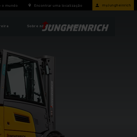
myJungheinrich
o o mundo
Encontrar uma localização
reira
Sobre nós
ProfiShop