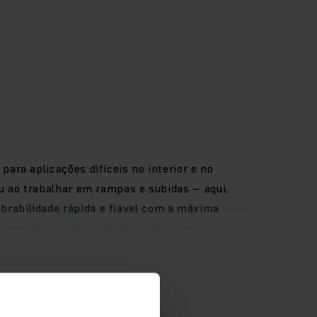
ara aplicações difíceis no interior e no
u ao trabalhar em rampas e subidas – aqui,
rabilidade rápida e fiável com a máxima
de marcha e potência de elevação com
facilidade de manutenção e conforto de
temas de assistência facilmente conectáveis
âmico assegura a melhor visibilidade geral.