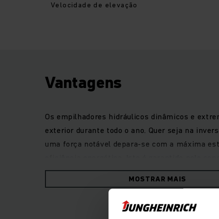
Velocidade de elevação
Vantagens
Os empilhadores hidráulicos dinâmicos e extrem
exterior durante todo o ano. Quer seja na inv
uma força notável depara-se com a máxima est
eficiência energética. Isto é garantido pelo c
excelentes características de marcha. Benefic
MOSTRAR MAIS
condução de primeira classe. Um visor de 4 po
por interface permitem a adaptação flexível a i
Assim, é garantido um trabalho seguro e precis