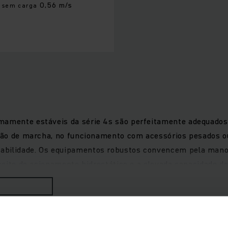
0,56 m/s
sem carga
amente estáveis da série 4s são perfeitamente adequados p
ersão de marcha, no funcionamento com acessórios pesados o
abilidade. Os equipamentos robustos convencem pela manob
onceito de acionamento hidrostático e a elevada capacidade 
ie de uma capacidade de despacho constantemente elevada, 
legadas com cinco programas de marcha selecionáveis e sis
números requisitos de utilização, enquanto o tejadilho panor
o em qualquer situação.