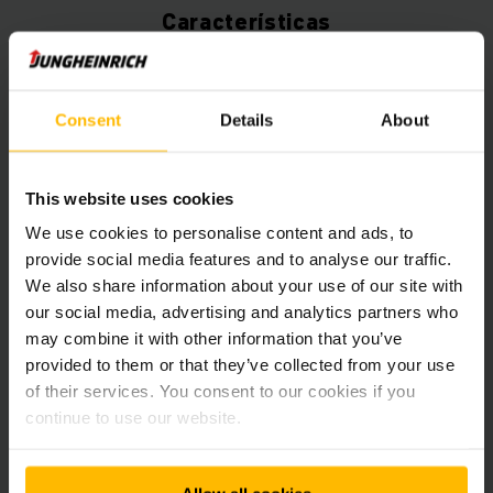
Características
Tecnologia de corrente trifásica eficiente
Consent
Details
About
Gestão profissional da bateria
This website uses cookies
We use cookies to personalise content and ads, to
Disponível com tecnologia de iões de lítio
provide social media features and to analyse our traffic.
We also share information about your use of our site with
our social media, advertising and analytics partners who
Construção robusta mesmo para as aplicações
may combine it with other information that you’ve
mais exigentes
provided to them or that they’ve collected from your use
of their services. You consent to our cookies if you
continue to use our website.
Excelente estabilidade na deslocação em
curvas