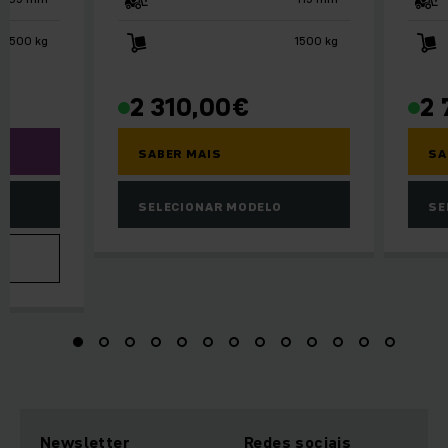
1500 kg
1500 kg
2 310,00
€
2 
SABER MAIS
SA
SELECIONAR MODELO
SE
VA
Newsletter
Redes sociais