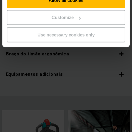
Allow all cookies
Redução dos custos de manutenção
Customize
Compensação do nível através de elevação de
rampa
Use necessary cookies only
Braço do timão ergonómica
Equipamentos adicionais