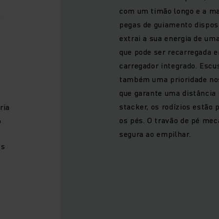
com um timão longo e a ma
e
pegas de guiamento dispo
extrai a sua energia de um
que pode ser recarregada e
carregador integrado. Escu
também uma prioridade nos
que garante uma distância 
stacker, os rodízios estão
ria
os pés. O travão de pé me
o
segura ao empilhar.
os