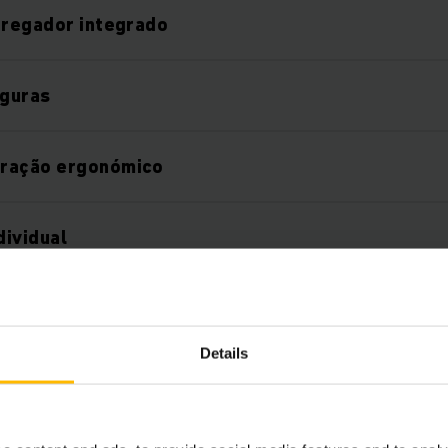
rregador integrado
guras
ração ergonómico
dividual
Details