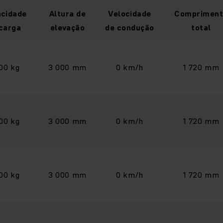
cidade
Altura de
Velocidade
Compriment
carga
elevação
de condução
total
000 kg
3 000 mm
0 km/h
1 720 mm
000 kg
3 000 mm
0 km/h
1 720 mm
000 kg
3 000 mm
0 km/h
1 720 mm