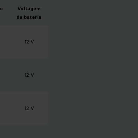
o
Voltagem
da bateria
12 V
12 V
12 V