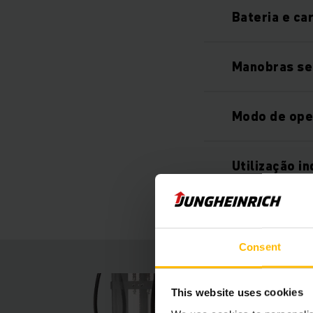
Bateria e ca
Manobras se
Modo de ope
Utilização in
Consent
This website uses cookies