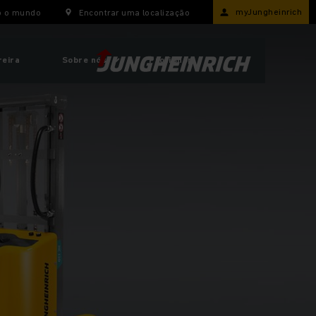
myJungheinrich
o o mundo
Encontrar uma localização
reira
Sobre nós
ProfiShop