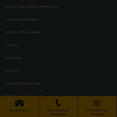
Visite o nosso website corporativo
Livro de Reclamações
Política de Privacidade
Cookies
Aviso legal
OpenLine
Centro de Preferências
© 2026 Jungheinrich AG
Call4Service
Linha direta de
Formulário de
assistência
contacto