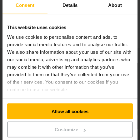
Trabalho seguro nos espaços mais apertados
Consent
Details
About
Estabilidade máxima durante a condução
This website uses cookies
We use cookies to personalise content and ads, to
provide social media features and to analyse our traffic.
We also share information about your use of our site with
our social media, advertising and analytics partners who
may combine it with other information that you’ve
provided to them or that they’ve collected from your use
of their services. You consent to our cookies if you
continue to use our website.
Allow all cookies
Customize