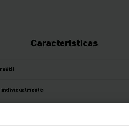
Características
rsátil
 individualmente
 da área utilizável