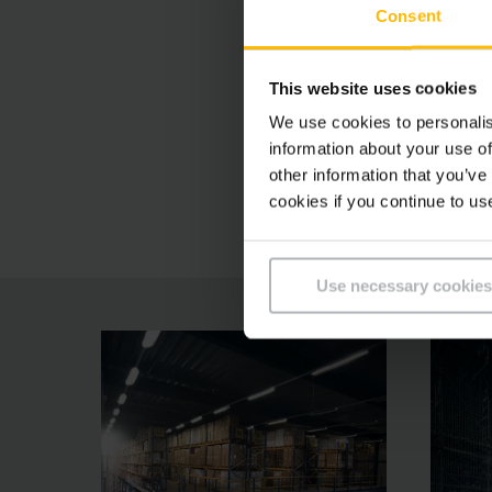
Redução de 
Consent
Conformidad
This website uses cookies
We use cookies to personalis
information about your use of
Acessórios 
other information that you’ve
cookies if you continue to us
Use necessary cookies