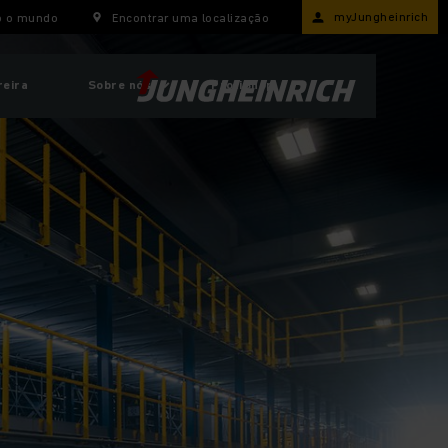
myJungheinrich
o o mundo
Encontrar uma localização
reira
Sobre nós
ProfiShop