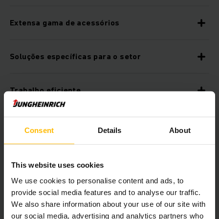
Extensa gama de acessórios
Soluções específicas para o setor
Trabalho eficiente
Utilização otimizada do espaço
Consent
Details
About
Estanterias de paletização da Jungheinrich de
This website uses cookies
alta qualidade
We use cookies to personalise content and ads, to
provide social media features and to analyse our traffic.
Acessórios de segurança
We also share information about your use of our site with
our social media, advertising and analytics partners who