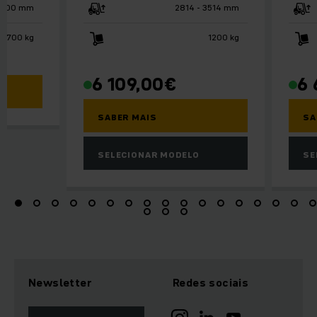
4400 mm
2814 - 3514 mm
- 1700 kg
1200 kg
6 109,00
€
6 
SABER MAIS
SA
SELECIONAR MODELO
SE
Newsletter
Redes sociais