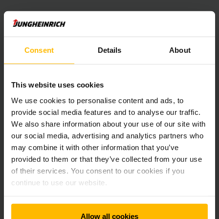
"Os sistemas de AGV estão no centro da intralogística
automatizada. Com base nos empilhadores da Jungheinrich
testados e aprovados, que são complementados por
componentes de automação e controlados por software
Consent
Details
About
inteligente, projetámos um sistema para o BLG que lida com
tarefas de transporte recorrentes com grandes volumes de
movimentação de forma particularmente segura e eficiente
This website uses cookies
", diz Gregor Ringwelsky, Key Account Manager da
Jungheinrich.
We use cookies to personalise content and ads, to
provide social media features and to analyse our traffic.
We also share information about your use of our site with
O ERC 213a é o modelo mais recente do portfólio de AGVs da
our social media, advertising and analytics partners who
Jungheinrich. Com o seu design compacto, o empilhador
may combine it with other information that you’ve
automático é especialmente projetado para processos de
transporte em espaços confinados. Equipados com a mais
provided to them or that they’ve collected from your use
recente tecnologia de iões de lítio, os AGVs podem operar
of their services. You consent to our cookies if you
com uma capacidade total de/até oito horas. A bateria é
continue to use our website.
carregada em períodos predefinidos ou, se necessário, pode
ser carregada automaticamente nas estações de
carregamento. Isso aumenta a disponibilidade do sistema e
Allow all cookies