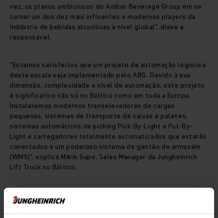
vez, os planos ambiciosos do Amber Beverage Group em se
tornar um dos dez mais influentes e modernos players da
indústria de bebidas alcoólicas a nível global”, disse a
responsável.
“Estamos satisfeitos que um projeto de automação logística
desta escala seja implementado pelo ABG. Devido à sua
dimensão, complexidade e nível de automação, este projeto
é significativo não só no Báltico como em toda a Europa.
Instalaremos modernos transelevadores de cargas
pequenas, sistemas de transporte de caixas e paletes,
sistemas automáticos de picking Pick-By-Light e Put-By-
Light e carregadores totalmente automatizados que estarão
conectados a um poderoso sistema de gestão de armazém
(WMS)”, explica Māris Supe, Sales Manager da Jungheinrich
Lift Truck no Báltico.
O projeto está a ser implementado em colaboração com
especialistas da AI ENGINEERING, com o ABG a investir no
total mais de 33 milhões de euros no projeto. Na primeira