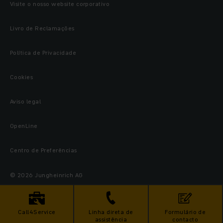
Visite o nosso website corporativo
Livro de Reclamações
Política de Privacidade
Cookies
Aviso legal
OpenLine
Centro de Preferências
© 2026 Jungheinrich AG
Call4Service
Linha direta de
Formulário de
assistência
contacto