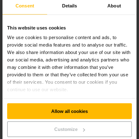
fase de construção, mais de 24 mil metros quadrados serão
Consent
Details
About
convertidos em armazém automático, áreas de montagem e
emissão, bem como em área administrativa.
This website uses cookies
A área de armazém automático de estanteria não requer a
We use cookies to personalise content and ads, to
presença de funcionários e todos os processos serão
provide social media features and to analyse our traffic.
automatizados. A altura total do armazém será de 24
We also share information about your use of our site with
metros, onde as paletes serão colocadas umas sobre as
our social media, advertising and analytics partners who
outras em estantes distribuídas por nove andares. A
may combine it with other information that you’ve
capacidade atual do armazém da empresa é de 25.000
paletes, enquanto o novo armazém será capaz de armazenar
provided to them or that they’ve collected from your use
35.000 paletes, com a possibilidade de expandir para
of their services. You consent to our cookies if you
45.000 paletes, se necessário. Com o novo armazém, os
continue to use our website.
três armazéns detidos pelo Amber Beverage Group serão
fundidos e o fluxo planeado do novo armazém chegará a
360.000 paletes processadas ou aproximadamente 33.000
Allow all cookies
TEU por ano.
Customize
O Amber Beverage Group é uma empresa de bebidas em
rápido crescimento, cujos produtos são consumidos em