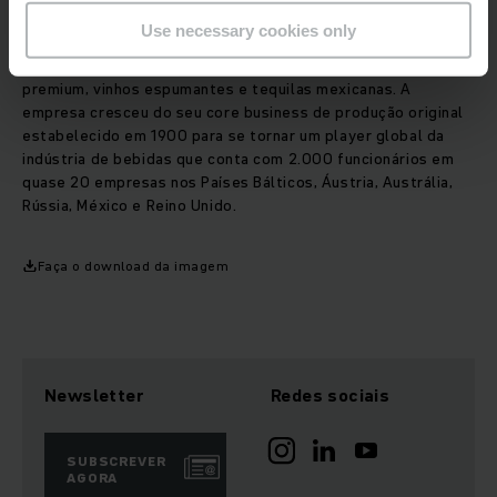
milhões de lares em todo o mundo. É um produtor,
Use necessary cookies only
distribuidor, operador logístico e retalhista líder de bebidas,
com mais de 600 marcas que abrangem desde vodka
premium, vinhos espumantes e tequilas mexicanas. A
empresa cresceu do seu core business de produção original
estabelecido em 1900 para se tornar um player global da
indústria de bebidas que conta com 2.000 funcionários em
quase 20 empresas nos Países Bálticos, Áustria, Austrália,
Rússia, México e Reino Unido.
Faça o download da imagem
Newsletter
Redes sociais
SUBSCREVER
AGORA