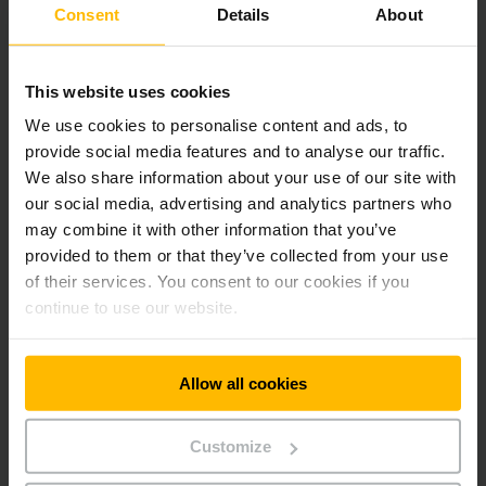
vibrações e sistemas de assistência modernos contribuem
Consent
Details
About
para aumentar o conforto, a segurança e a produtividade nas
operações diárias.
This website uses cookies
Novo retrátil ETV 4i: máxima produtividade com custos
We use cookies to personalise content and ads, to
operacionais mínimos
provide social media features and to analyse our traffic.
We also share information about your use of our site with
O novo ETV 4i vem ampliar a gama de retráteis elétricos de
our social media, advertising and analytics partners who
elevado desempenho da Jungheinrich para armazéns de
may combine it with other information that you’ve
grande altura com exigentes níveis de produtividade.
provided to them or that they’ve collected from your use
Concebido para maximizar a eficiência e o desempenho
of their services. You consent to our cookies if you
energético, este equipamento atinge velocidades de
continue to use our website.
elevação até 1,5 m/s sem carga com o sistema liftingPRO – a
mais elevada da sua classe.
A tecnologia de iões de lítio totalmente integrada garante
Allow all cookies
elevada disponibilidade, graças a carregamentos rápidos e
de oportunidade, enquanto o design compacto do
Customize
equipamento permite otimizar a utilização do espaço em
armazém. O posto de condução ergonomicamente concebido,