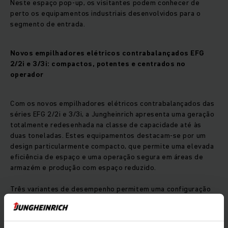
Neste espaço pop-up, os visitantes podem conhecer de
perto os equipamentos industriais desenvolvidos para o
segmento de entrada.
Novos empilhadores elétricos contrabalançados EFG
2/2i e 3/3i: compactos, potentes e centrados no
operador
Com os novos empilhadores elétricos contrabalançados das
séries EFG 2/2i e 3/3i, a Jungheinrich apresenta uma geração
totalmente redesenhada na classe de capacidade até às
duas toneladas. Estes equipamentos destacam-se por um
design particularmente compacto, que permite uma elevada
eficiência de espaço e uma operação segura em áreas de
armazém e produção com espaço reduzido.
Três variantes de desempenho permitem uma configuração
precisa para diferentes perfis de aplicação. Paralelamente,
o posto de trabalho do operador foi alvo de uma
reformulação completa: melhor visibilidade; redução de