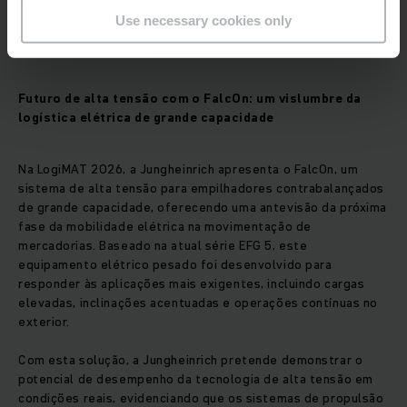
aliado a uma melhor visibilidade e a movimentos do mastro
Use necessary cookies only
precisos e suaves, assegura uma operação segura e
eficiente, mesmo em contextos de utilização intensiva.
Futuro de alta tensão com o FalcOn: um vislumbre da
logística elétrica de grande capacidade
Na LogiMAT 2026, a Jungheinrich apresenta o FalcOn, um
sistema de alta tensão para empilhadores contrabalançados
de grande capacidade, oferecendo uma antevisão da próxima
fase da mobilidade elétrica na movimentação de
mercadorias. Baseado na atual série EFG 5, este
equipamento elétrico pesado foi desenvolvido para
responder às aplicações mais exigentes, incluindo cargas
elevadas, inclinações acentuadas e operações contínuas no
exterior.
Com esta solução, a Jungheinrich pretende demonstrar o
potencial de desempenho da tecnologia de alta tensão em
condições reais, evidenciando que os sistemas de propulsão