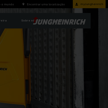
myJungheinrich
o o mundo
Encontrar uma localização
reira
Sobre nós
ProfiShop