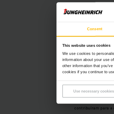
Com a sua bateria de
modelo anterior, o q
beneficiam de uma m
Consent
espaços mais pequen
garantindo um elevad
This website uses cookies
We use cookies to personalis
"O objetivo do nosso
information about your use of
diretamente reconhec
other information that you’ve
agilidade são clara
cookies if you continue to us
demonstradas atravé
paletes", diz Andrea
Use necessary cookies
vencido este renoma
enquanto equipa de 
contribuíram para a 