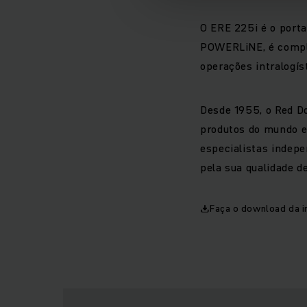
O ERE 225i é o port
POWERLiNE, é comple
operações intralogí
Desde 1955, o Red D
produtos do mundo em
especialistas indepe
pela sua qualidade d
Faça o download da 