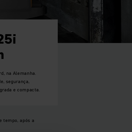
25i
n
rd, na Alemanha.
e, segurança,
egrada e compacta.
e tempo, após a