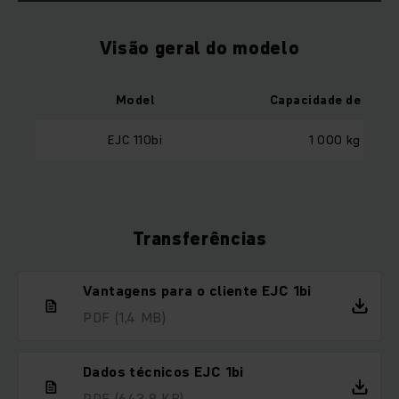
Visão geral do modelo
Model
Capacidade de carg
EJC 110bi
1 000 kg
Transferências
Vantagens para o cliente EJC 1bi
PDF
(1,4 MB)
Dados técnicos EJC 1bi
PDF
(643,8 KB)