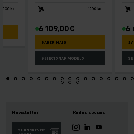
2000 kg
1200 kg
6 109,00
€
6 
SABER MAIS
SA
SELECIONAR MODELO
SE
Newsletter
Redes sociais
SUBSCREVER