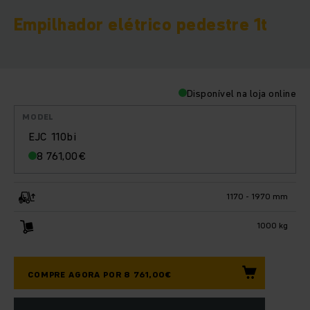
Empilhador elétrico pedestre 1t
Disponível na loja online
MODEL
EJC 110bi
8 761,00
€
1170 - 1970 mm
1000 kg
COMPRE AGORA POR 8 761,00€