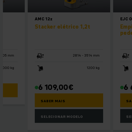
AMC 12z
EJC 0
Stacker elétrico 1,2t
Empi
pede
 2905 mm
2814 - 3514 mm
2000 kg
1200 kg
6 109,00
€
6 
SABER MAIS
SA
SELECIONAR MODELO
SE